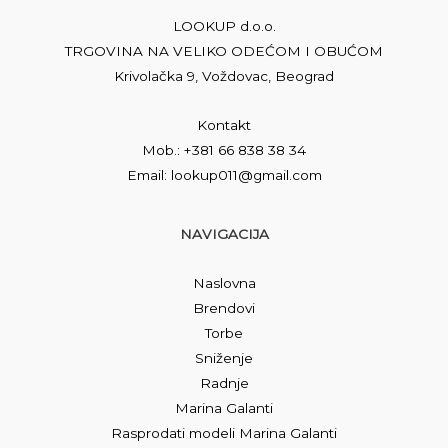
LOOKUP d.o.o.
TRGOVINA NA VELIKO ODEĆOM I OBUĆOM
Krivolačka 9, Voždovac, Beograd
Kontakt
Mob.: +381 66 838 38 34
Email: lookup011@gmail.com
NAVIGACIJA
Naslovna
Brendovi
Torbe
Sniženje
Radnje
Marina Galanti
Rasprodati modeli Marina Galanti