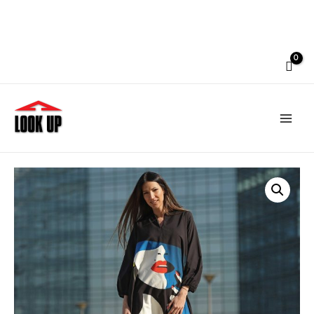
Main
Men