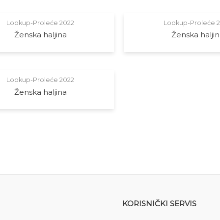
Lookup-Proleće 2022
Lookup-Proleće 
Ženska haljina
Ženska halji
Lookup-Proleće 2022
Ženska haljina
KORISNIČKI SERVIS