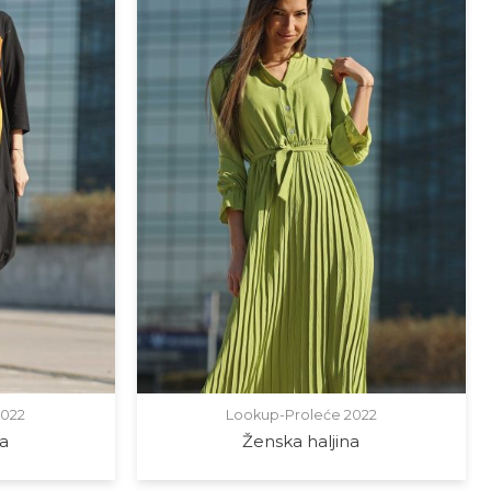
2022
Lookup-Proleće 2022
na
Ženska haljina