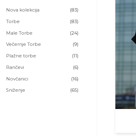
Nova kolekcija
(83)
Torbe
(83)
Male Torbe
(24)
Večernje Torbe
(9)
Plažne torbe
(11)
Rančevi
(6)
Novčanici
(16)
Sniženje
(65)