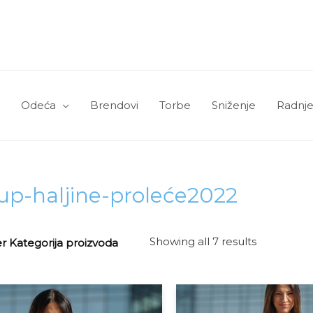
Odeća
Brendovi
Torbe
Sniženje
Radnj
up-haljine-proleće2022
Showing all 7 results
er Kategorija proizvoda