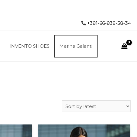
+381-66-838-38-34
e
INVENTO SHOES
Marina Galanti