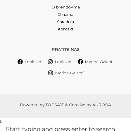
O brendovima
O nama
Saradnja
Kontakt
PRATITE NAS
Look Up
Look Up
Marina Galanti
Marina Galanti
Powered by
TOPSAJT
& Creative by
AURORA
Start typing and press enter to search