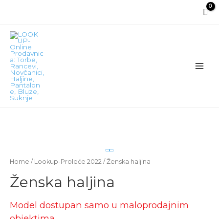
Main
Men
Home
/
Lookup-Proleće 2022
/ Ženska haljina
Ženska haljina
Model dostupan samo u maloprodajnim
objektima.