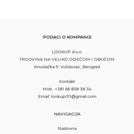
PODACI O KOMPANIJI
LOOKUP d.o.o.
TRGOVINA NA VELIKO ODEĆOM I OBUĆOM
Krivolačka 9, Voždovac, Beograd
Kontakt
Mob.: +381 66 838 38 34
Email: lookup011@gmail.com
NAVIGACIJA
Naslovna