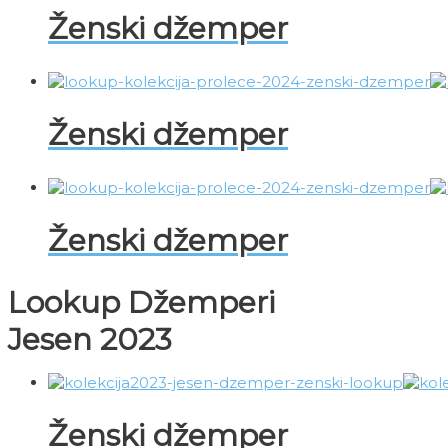
Ženski džemper
Ženski džemper
Ženski džemper
Lookup Džemperi
Jesen 2023
Ženski džemper