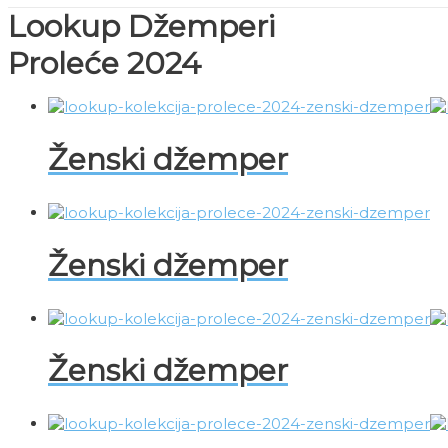
Lookup Džemperi
Proleće 2024
Ženski džemper
Ženski džemper
Ženski džemper