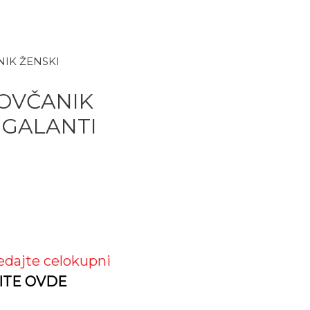
NIK ŽENSKI
OVČANIK
 GALANTI
edajte celokupni
ITE OVDE