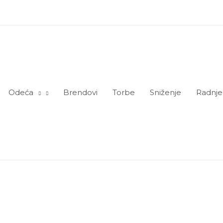
Odeća
Brendovi
Torbe
Sniženje
Radnje