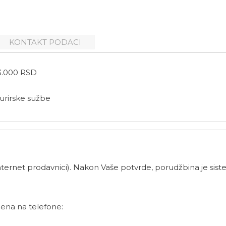
KONTAKT PODACI
.000 RSD
urirske sužbe
ernet prodavnici). Nakon Vaše potvrde, porudžbina je siste
ena na telefone: