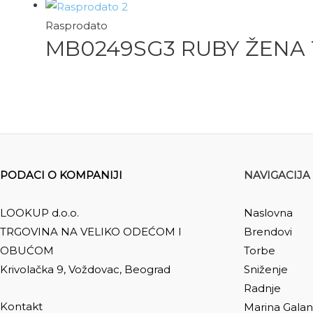
Rasprodato
MB0249SG3 RUBY ŽENA
PODACI O KOMPANIJI
NAVIGACIJA
LOOKUP d.o.o.
Naslovna
TRGOVINA NA VELIKO ODEĆOM I
Brendovi
OBUĆOM
Torbe
Krivolačka 9, Voždovac, Beograd
Sniženje
Radnje
Kontakt
Marina Galan