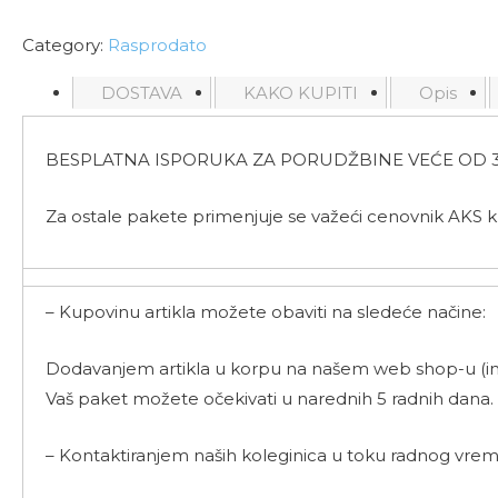
Category:
Rasprodato
DOSTAVA
KAKO KUPITI
Opis
BESPLATNA ISPORUKA ZA PORUDŽBINE VEĆE OD 3
Za ostale pakete primenjuje se važeći cenovnik AKS k
– Kupovinu artikla možete obaviti na sledeće načine:
Dodavanjem artikla u korpu na našem web shop-u (int
Vaš paket možete očekivati u narednih 5 radnih dana.
– Kontaktiranjem naših koleginica u toku radnog vrem