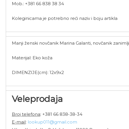
Mob.: +381 66 838 38 34
Koleginicama je potrebno reći naziv i boju artikla
Manji ženski novčanik Marina Galanti, novčanik zaniml
Materijal: Eko koža
DIMENZIJE(cm): 12x9x2
Veleprodaja
Broj telefona
: +381 66 838-38-34
E-mail
:
lookup011@gmail.com