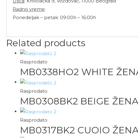
Ulica
: Krivolačka 9, Voždovac, 11000 Beograd
Radno vreme
:
Ponedeljak – petak: 09:00h – 16:00h
Related products
Rasprodato
MB0338HO2 WHITE ŽEN
Rasprodato
MB0308BK2 BEIGE ŽEN
Rasprodato
MB0317BK2 CUOIO ŽEN