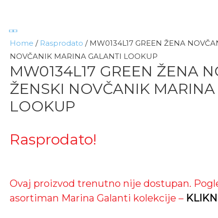
Home
/
Rasprodato
/ MW0134L17 GREEN ŽENA NOVČA
NOVČANIK MARINA GALANTI LOOKUP
MW0134L17 GREEN ŽENA N
ŽENSKI NOVČANIK MARINA
LOOKUP
Rasprodato!
Ovaj proizvod trenutno nije dostupan. Pogl
asortiman Marina Galanti kolekcije –
KLIKN