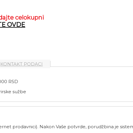
dajte celokupni
TE OVDE
KONTAKT PODACI
000 RSD
rirske sužbe
net prodavnici). Nakon Vaše potvrde, porudžbina je sistem