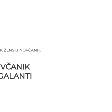
IK ŽENSKI NOVČANIK
OVČANIK
GALANTI