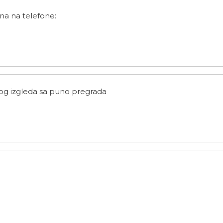
na na telefone:
ivog izgleda sa puno pregrada