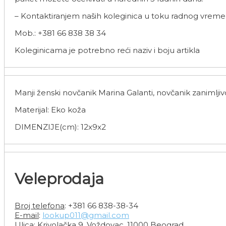
– Kontaktiranjem naših koleginica u toku radnog vreme
Mob.: +381 66 838 38 34
Koleginicama je potrebno reći naziv i boju artikla
Manji ženski novčanik Marina Galanti, novčanik zanimlj
Materijal: Eko koža
DIMENZIJE(cm): 12x9x2
Veleprodaja
Broj telefona
: +381 66 838-38-34
E-mail
:
lookup011@gmail.com
Ulica
: Krivolačka 9, Voždovac, 11000 Beograd