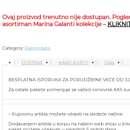
Ovaj proizvod trenutno nije dostupan. Pogle
asortiman Marina Galanti kolekcije –
KLIKNI
Category:
Rasprodato
DOSTAVA
KAKO KUPITI
Opis
BESPLATNA ISPORUKA ZA PORUDŽBINE VEĆE OD 3.
Za ostale pakete primenjuje se važeći cenovnik AKS ku
– Kupovinu artikla možete obaviti na sledeće načine:
Dodavanjem artikla u korpu na našem web shop-u (inter
paket možete očekivati u narednih 5 radnih dana.