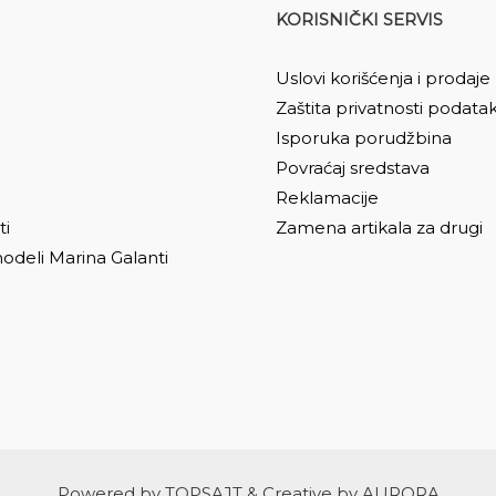
KORISNIČKI SERVIS
Uslovi korišćenja i prodaje
Zaštita privatnosti podata
Isporuka porudžbina
Povraćaj sredstava
Reklamacije
ti
Zamena artikala za drugi
odeli Marina Galanti
Powered by
TOPSAJT
& Creative by
AURORA