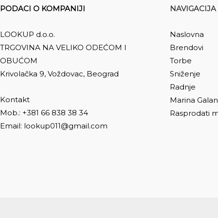
PODACI O KOMPANIJI
NAVIGACIJA
LOOKUP d.o.o.
Naslovna
TRGOVINA NA VELIKO ODEĆOM I
Brendovi
OBUĆOM
Torbe
Krivolačka 9, Voždovac, Beograd
Sniženje
Radnje
Kontakt
Marina Galan
Mob.: +381 66 838 38 34
Rasprodati m
Email: lookup011@gmail.com