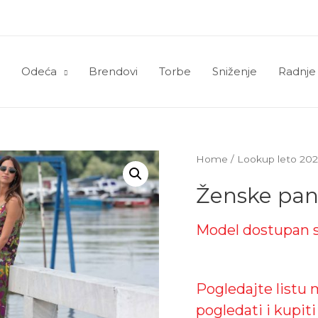
Odeća
Brendovi
Torbe
Sniženje
Radnje
Home
/
Lookup leto 20
Ženske pan
Model dostupan 
Pogledajte listu
pogledati i kupit