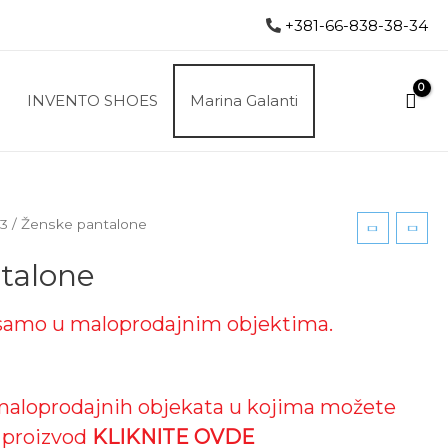
+381-66-838-38-34
INVENTO SHOES
Marina Galanti
23
/ Ženske pantalone
talone
samo u maloprodajnim objektima.
 maloprodajnih objekata u kojima možete
i proizvod
KLIKNITE OVDE