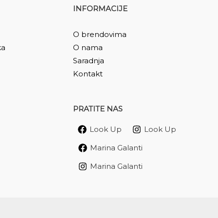
INFORMACIJE
O brendovima
ka
O nama
Saradnja
Kontakt
PRATITE NAS
Look Up
Look Up
Marina Galanti
Marina Galanti