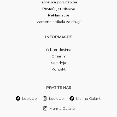
Isporuka porudžbina
Povraćaj sredstava
Reklamacije
Zamena artikala za drugi
INFORMACIJE
O brendovima
O nama
Saradnja
Kontakt
PRATITE NAS
Look Up
Look Up
Marina Galanti
Marina Galanti