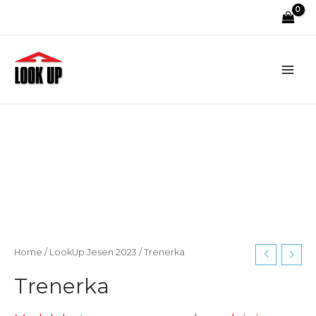
Main
Men
Home
/
LookUp Jesen 2023
/ Trenerka
Trenerka