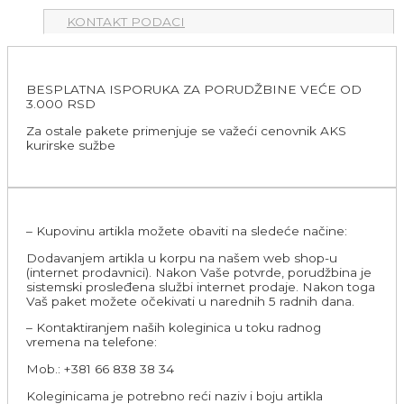
KONTAKT PODACI
BESPLATNA ISPORUKA ZA PORUDŽBINE VEĆE OD
3.000 RSD
Za ostale pakete primenjuje se važeći cenovnik AKS
kurirske sužbe
– Kupovinu artikla možete obaviti na sledeće načine:
Dodavanjem artikla u korpu na našem web shop-u
(internet prodavnici). Nakon Vaše potvrde, porudžbina je
sistemski prosleđena službi internet prodaje. Nakon toga
Vaš paket možete očekivati u narednih 5 radnih dana.
– Kontaktiranjem naših koleginica u toku radnog
vremena na telefone:
Mob.: +381 66 838 38 34
Koleginicama je potrebno reći naziv i boju artikla