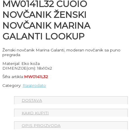
MW0141L32 CUOIO
NOVČANIK ŽENSKI
NOVČANIK MARINA
GALANTI LOOKUP
Ženski novčanik Marina Galanti, moderan novčanik sa puno
pregrada.
Materijal: Eko koža
DIMENZIJE(cm): 18x10x2
Šifra artikla:
MW0141L32
Category:
Rasprodato
DOSTAVA
KAKO KUPITI
OPIS PROIZVODA