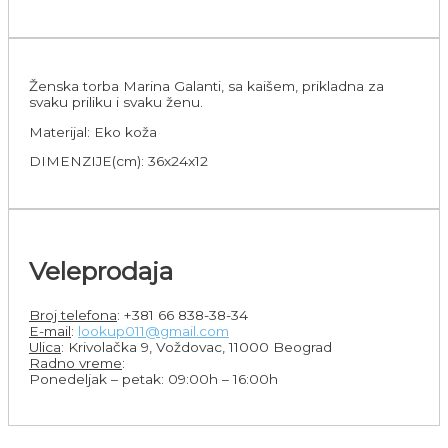
Ženska torba Marina Galanti, sa kaišem, prikladna za
svaku priliku i svaku ženu.
Materijal: Eko koža
DIMENZIJE(cm): 36x24x12
Veleprodaja
Broj telefona
: +381 66 838-38-34
E-mail
:
lookup011@gmail.com
Ulica
: Krivolačka 9, Voždovac, 11000 Beograd
Radno vreme
:
Ponedeljak – petak: 09:00h – 16:00h