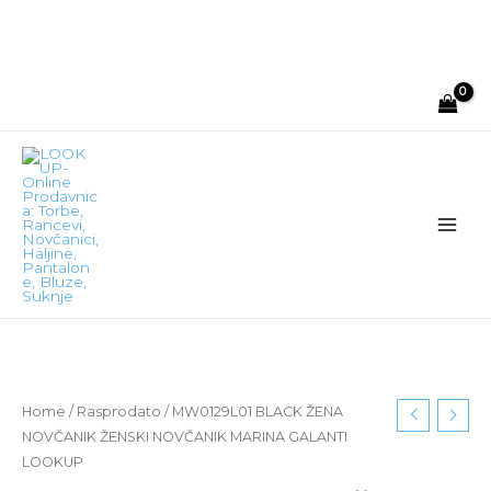
Main
Men
Home
/
Rasprodato
/ MW0129L01 BLACK ŽENA
NOVČANIK ŽENSKI NOVČANIK MARINA GALANTI
LOOKUP