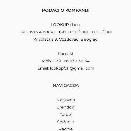
PODACI O KOMPANIJI
LOOKUP d.o.o.
TRGOVINA NA VELIKO ODEĆOM I OBUĆOM
Krivolačka 9, Voždovac, Beograd
Kontakt
Mob.: +381 66 838 38 34
Email: lookup011@gmail.com
NAVIGACIJA
Naslovna
Brendovi
Torbe
Sniženje
Radnje