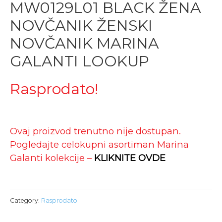
MW0129L01 BLACK ŽENA
NOVČANIK ŽENSKI
NOVČANIK MARINA
GALANTI LOOKUP
Rasprodato!
Ovaj proizvod trenutno nije dostupan.
Pogledajte celokupni asortiman Marina
Galanti kolekcije –
KLIKNITE OVDE
Category:
Rasprodato