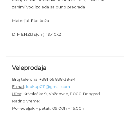
zanimljivog izgleda sa puno pregrada
Materijal: Eko koža
DIMENZIJE(cm): 19x10x2
Veleprodaja
Broj telefona
: +381 66 838-38-34
E-mail
:
lookup011@gmail.com
Ulica
: Krivolačka 9, Voždovac, 11000 Beograd
Radno vreme
:
Ponedeljak – petak: 09:00h – 16:00h