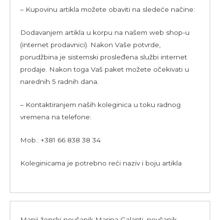
– Kupovinu artikla možete obaviti na sledeće načine:
Dodavanjem artikla u korpu na našem web shop-u
(internet prodavnici). Nakon Vaše potvrde,
porudžbina je sistemski prosleđena službi internet
prodaje. Nakon toga Vaš paket možete očekivati u
narednih 5 radnih dana.
– Kontaktiranjem naših koleginica u toku radnog
vremena na telefone:
Mob.: +381 66 838 38 34
Koleginicama je potrebno reći naziv i boju artikla
Manji ženski novčanik Marina Galanti, novčanik