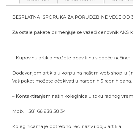
BESPLATNA ISPORUKA ZA PORUDŽBINE VEĆE OD 3
Za ostale pakete primenjuje se važeći cenovnik AKS k
– Kupovinu artikla možete obaviti na sledeće načine:
Dodavanjem artikla u korpu na našem web shop-u (int
Vaš paket možete očekivati u narednih 5 radnih dana.
– Kontaktiranjem naših koleginica u toku radnog vrem
Mob.: +381 66 838 38 34
Koleginicama je potrebno reći naziv i boju artikla