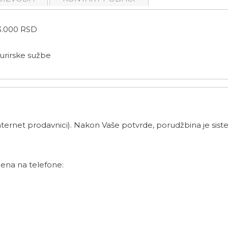
.000 RSD
urirske sužbe
ernet prodavnici). Nakon Vaše potvrde, porudžbina je siste
ena na telefone: