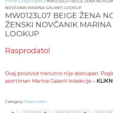
Home
/
Rasprodato
/ MW0123L07 BEIGE ŽENA NOVČAN
NOVČANIK MARINA GALANTI LOOKUP
MW0123L07 BEIGE ŽENA N
ŽENSKI NOVČANIK MARINA
LOOKUP
Rasprodato!
Ovaj proizvod trenutno nije dostupan. Pogl
asortiman Marina Galanti kolekcije –
KLIKN
Category:
Rasprodato
DOSTAVA
KAKO KUPITI
OPIS PR