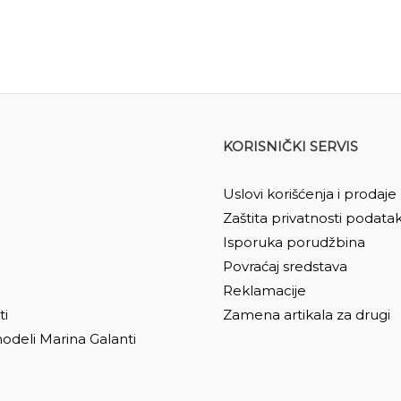
KORISNIČKI SERVIS
Uslovi korišćenja i prodaje
Zaštita privatnosti podata
Isporuka porudžbina
Povraćaj sredstava
Reklamacije
ti
Zamena artikala za drugi
odeli Marina Galanti