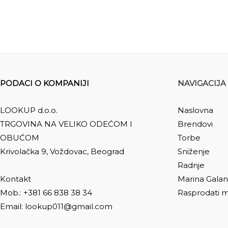
PODACI O KOMPANIJI
NAVIGACIJA
LOOKUP d.o.o.
Naslovna
TRGOVINA NA VELIKO ODEĆOM I
Brendovi
OBUĆOM
Torbe
Krivolačka 9, Voždovac, Beograd
Sniženje
Radnje
Kontakt
Marina Galan
Mob.: +381 66 838 38 34
Rasprodati m
Email: lookup011@gmail.com