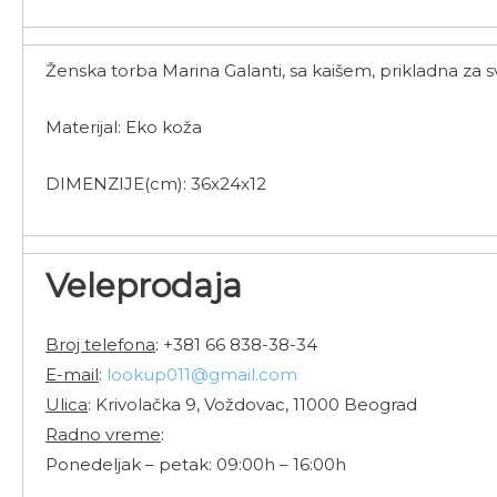
Ženska torba Marina Galanti, sa kaišem, prikladna za sv
Materijal: Eko koža
DIMENZIJE(cm): 36x24x12
Veleprodaja
Broj telefona
: +381 66 838-38-34
E-mail
:
lookup011@gmail.com
Ulica
: Krivolačka 9, Voždovac, 11000 Beograd
Radno vreme
:
Ponedeljak – petak: 09:00h – 16:00h