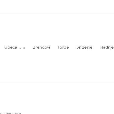
Odeća
Brendovi
Torbe
Sniženje
Radnje