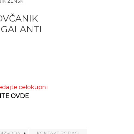
IK ŽENSKI
OVČANIK
 GALANTI
edajte celokupni
ITE OVDE
OIZVODA
KONTAKT PODACI