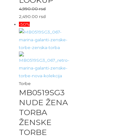
LOOKUP
4,990.00
rsd
2,490.00
rsd
-50%
Torbe
MB0519SG3
NUDE ŽENA
TORBA
ŽENSKE
TORBE