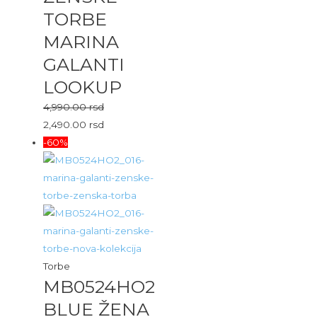
TORBE
MARINA
GALANTI
LOOKUP
4,990.00
rsd
2,490.00
rsd
-60%
Torbe
MB0524HO2
BLUE ŽENA