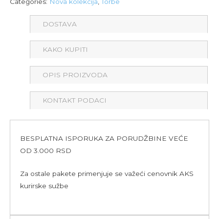
Categories:
Nova kolekcija
,
Torbe
Galanti
ženska
DOSTAVA
torba
crna
KAKO KUPITI
quantity
OPIS PROIZVODA
KONTAKT PODACI
BESPLATNA ISPORUKA ZA PORUDŽBINE VEĆE
OD 3.000 RSD
Za ostale pakete primenjuje se važeći cenovnik AKS
kurirske sužbe