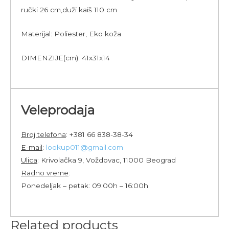
ručki 26 cm,duži kaiš 110 cm
Materijal: Poliester, Eko koža
DIMENZIJE(cm): 41x31x14
Veleprodaja
Broj telefona
: +381 66 838-38-34
E-mail
:
lookup011@gmail.com
Ulica
: Krivolačka 9, Voždovac, 11000 Beograd
Radno vreme
:
Ponedeljak – petak: 09:00h – 16:00h
Related products