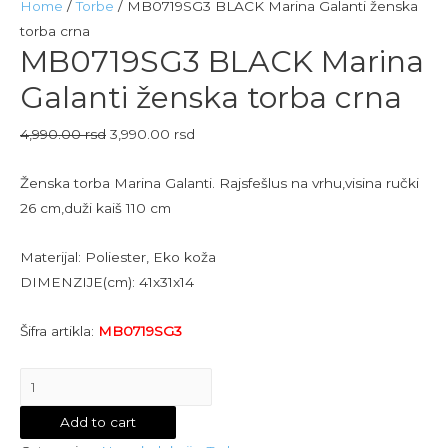
Home
/
Torbe
/ MB0719SG3 BLACK Marina Galanti ženska
torba crna
MB0719SG3 BLACK Marina
Galanti ženska torba crna
4,990.00
rsd
3,990.00
rsd
Ženska torba Marina Galanti. Rajsfešlus na vrhu,visina ručki
26 cm,duži kaiš 110 cm
Materijal: Poliester, Eko koža
DIMENZIJE(cm): 41x31x14
Šifra artikla:
MB0719SG3
MB0719SG3
BLACK
Add to cart
Marina