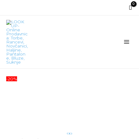
Main
Men
-20%