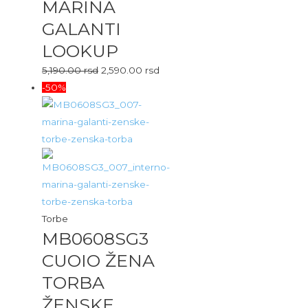
MARINA
GALANTI
LOOKUP
5,190.00
rsd
2,590.00
rsd
-50%
Torbe
MB0608SG3
CUOIO ŽENA
TORBA
ŽENSKE