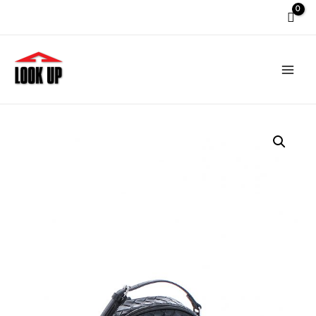
Main
Men