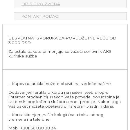
OPIS PROIZVODA
KONTAKT PODACI
BESPLATNA ISPORUKA ZA PORUDŽBINE VEĆE OD
3.000 RSD
Za ostale pakete primenjuje se važeći cenovnik AKS
kurirske sužbe
– Kupovinu artikla možete obaviti na sledeće načine:
Dodavanjem artikla u korpu na našem web shop-u
(internet prodavnici). Nakon Vaše potvrde, porudžbina je
sistemski prosleđena službi internet prodaje. Nakon toga
Vaš paket možete očekivati u narednih 5 radnih dana.
– Kontaktiranjem naših koleginica u toku radnog
vremena na telefone:
Mob.: +381 66 838 38 34