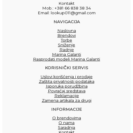
Kontakt
Mob.: +381 66 838 38 34
Email: lookup011@gmail.com
NAVIGACIJA
Naslovna
Brendovi
Torbe
Sniženje
Radnje
Marina Galanti
Rasprodati modeli Marina Galanti
KORISNIČKI SERVIS
Uslovi korišćenja i prodaje
Zaštita privatnosti podataka
Isporuka porudžbina
Povraćaj sredstava
Reklamacije
Zamena artikala za drugi
INFORMACIJE
O brendovima
O nama
Saradnja
Kontakt