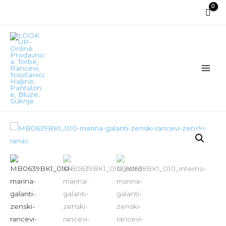
Main
Men