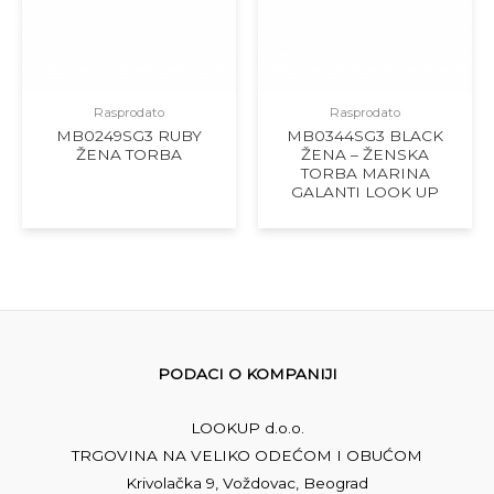
Rasprodato
Rasprodato
MB0249SG3 RUBY
MB0344SG3 BLACK
ŽENA TORBA
ŽENA – ŽENSKA
TORBA MARINA
GALANTI LOOK UP
PODACI O KOMPANIJI
LOOKUP d.o.o.
TRGOVINA NA VELIKO ODEĆOM I OBUĆOM
Krivolačka 9, Voždovac, Beograd