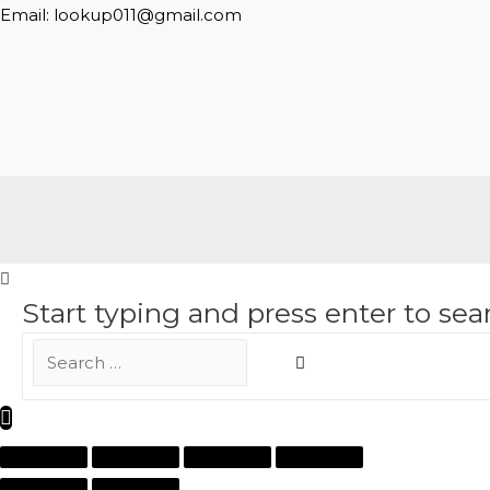
Email: lookup011@gmail.com
Start typing and press enter to sea
Search
…
Scroll
to
Top