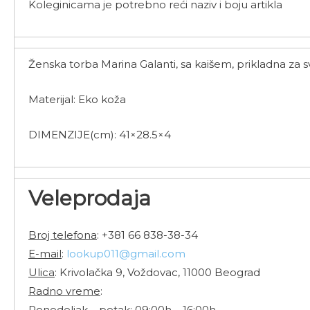
Koleginicama je potrebno reći naziv i boju artikla
Ženska torba Marina Galanti, sa kaišem, prikladna za s
Materijal: Eko koža
DIMENZIJE(cm): 41×28.5×4
Veleprodaja
Broj telefona
: +381 66 838-38-34
E-mail
:
lookup011@gmail.com
Ulica
: Krivolačka 9, Voždovac, 11000 Beograd
Radno vreme
:
Ponedeljak – petak: 09:00h – 16:00h