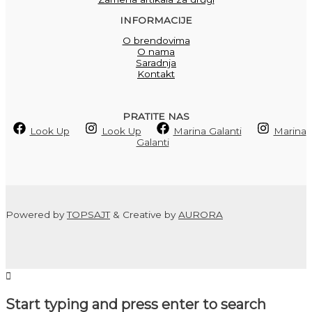
INFORMACIJE
O brendovima
O nama
Saradnja
Kontakt
PRATITE NAS
Look Up
Look Up
Marina Galanti
Marina
Galanti
Powered by
TOPSAJT
& Creative by
AURORA
Start typing and press enter to search