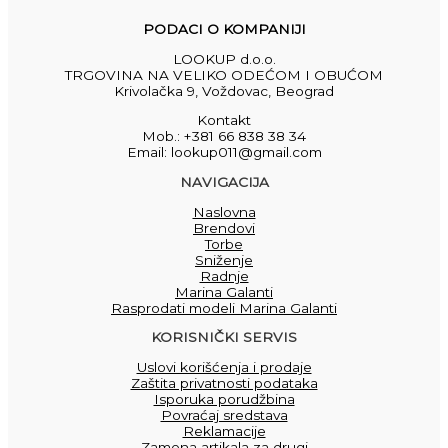
PODACI O KOMPANIJI
LOOKUP d.o.o.
TRGOVINA NA VELIKO ODEĆOM I OBUĆOM
Krivolačka 9, Voždovac, Beograd
Kontakt
Mob.: +381 66 838 38 34
Email: lookup011@gmail.com
NAVIGACIJA
Naslovna
Brendovi
Torbe
Sniženje
Radnje
Marina Galanti
Rasprodati modeli Marina Galanti
KORISNIČKI SERVIS
Uslovi korišćenja i prodaje
Zaštita privatnosti podataka
Isporuka porudžbina
Povraćaj sredstava
Reklamacije
Zamena artikala za drugi