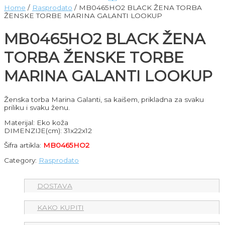
Home
/
Rasprodato
/ MB0465HO2 BLACK ŽENA TORBA
ŽENSKE TORBE MARINA GALANTI LOOKUP
MB0465HO2 BLACK ŽENA
TORBA ŽENSKE TORBE
MARINA GALANTI LOOKUP
Ženska torba Marina Galanti, sa kaišem, prikladna za svaku
priliku i svaku ženu.
Materijal: Eko koža
DIMENZIJE(cm): 31x22x12
Šifra artikla:
MB0465HO2
Category:
Rasprodato
DOSTAVA
KAKO KUPITI