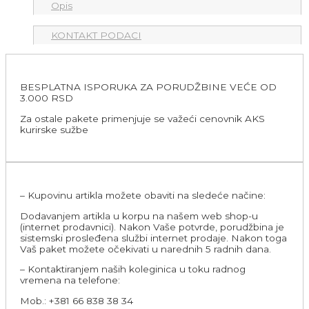
Opis
KONTAKT PODACI
BESPLATNA ISPORUKA ZA PORUDŽBINE VEĆE OD
3.000 RSD
Za ostale pakete primenjuje se važeći cenovnik AKS
kurirske sužbe
– Kupovinu artikla možete obaviti na sledeće načine:
Dodavanjem artikla u korpu na našem web shop-u
(internet prodavnici). Nakon Vaše potvrde, porudžbina je
sistemski prosleđena službi internet prodaje. Nakon toga
Vaš paket možete očekivati u narednih 5 radnih dana.
– Kontaktiranjem naših koleginica u toku radnog
vremena na telefone:
Mob.: +381 66 838 38 34