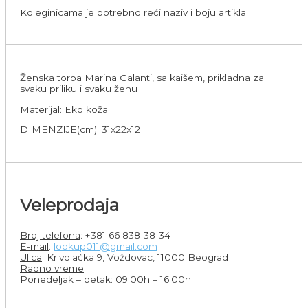
Koleginicama je potrebno reći naziv i boju artikla
Ženska torba Marina Galanti, sa kaišem, prikladna za
svaku priliku i svaku ženu
Materijal: Eko koža
DIMENZIJE(cm): 31x22x12
Veleprodaja
Broj telefona
: +381 66 838-38-34
E-mail
:
lookup011@gmail.com
Ulica
: Krivolačka 9, Voždovac, 11000 Beograd
Radno vreme
:
Ponedeljak – petak: 09:00h – 16:00h