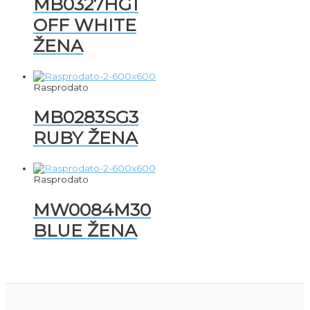
MB0327HG1
OFF WHITE
ŽENA
Rasprodato
MB0283SG3
RUBY ŽENA
Rasprodato
MW0084M30
BLUE ŽENA