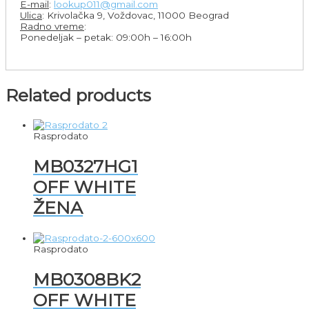
E-mail
:
lookup011@gmail.com
Ulica
: Krivolačka 9, Voždovac, 11000 Beograd
Radno vreme
:
Ponedeljak – petak: 09:00h – 16:00h
Related products
Rasprodato
MB0327HG1
OFF WHITE
ŽENA
Rasprodato
MB0308BK2
OFF WHITE