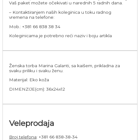
Vaš paket možete očekivati u narednih 5 radnih dana.
– Kontaktiranjem naših koleginica u toku radnog
vremena na telefone:
Mob.: +381 66 838 38 34
Koleginicama je potrebno reći naziv i boju artikla
Ženska torba Marina Galanti, sa kaišem, prikladna za
svaku priliku i svaku ženu.
Materijal: Eko koža
DIMENZIJE(cm): 36x24x12
Veleprodaja
Broj telefona
: +381 66 838-38-34