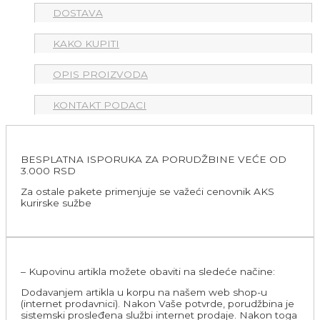
DOSTAVA
KAKO KUPITI
OPIS PROIZVODA
KONTAKT PODACI
BESPLATNA ISPORUKA ZA PORUDŽBINE VEĆE OD
3.000 RSD
Za ostale pakete primenjuje se važeći cenovnik AKS
kurirske sužbe
– Kupovinu artikla možete obaviti na sledeće načine:
Dodavanjem artikla u korpu na našem web shop-u
(internet prodavnici). Nakon Vaše potvrde, porudžbina je
sistemski prosleđena službi internet prodaje. Nakon toga