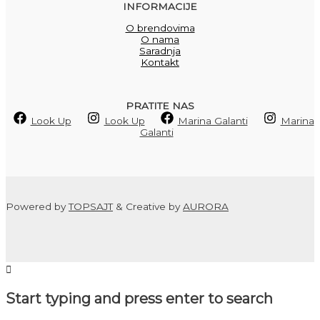
INFORMACIJE
O brendovima
O nama
Saradnja
Kontakt
PRATITE NAS
Look Up
Look Up
Marina Galanti
Marina
Galanti
Powered by
TOPSAJT
& Creative by
AURORA
Start typing and press enter to search