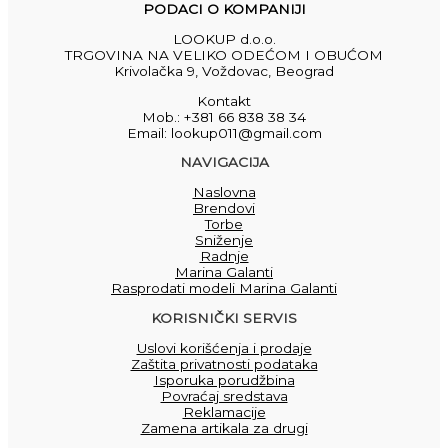
PODACI O KOMPANIJI
LOOKUP d.o.o.
TRGOVINA NA VELIKO ODEĆOM I OBUĆOM
Krivolačka 9, Voždovac, Beograd
Kontakt
Mob.: +381 66 838 38 34
Email: lookup011@gmail.com
NAVIGACIJA
Naslovna
Brendovi
Torbe
Sniženje
Radnje
Marina Galanti
Rasprodati modeli Marina Galanti
KORISNIČKI SERVIS
Uslovi korišćenja i prodaje
Zaštita privatnosti podataka
Isporuka porudžbina
Povraćaj sredstava
Reklamacije
Zamena artikala za drugi