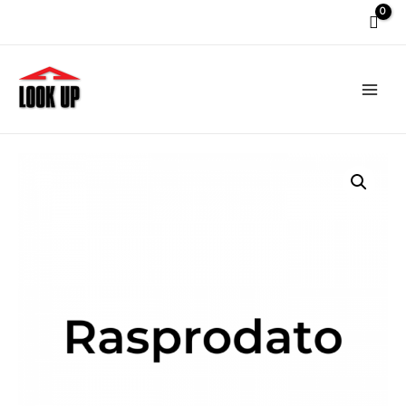
Main
Men