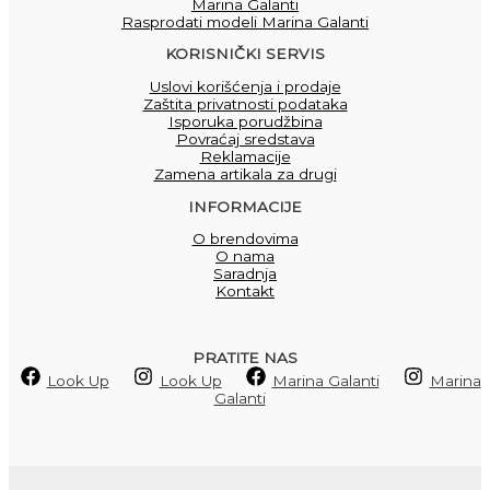
Marina Galanti
Rasprodati modeli Marina Galanti
KORISNIČKI SERVIS
Uslovi korišćenja i prodaje
Zaštita privatnosti podataka
Isporuka porudžbina
Povraćaj sredstava
Reklamacije
Zamena artikala za drugi
INFORMACIJE
O brendovima
O nama
Saradnja
Kontakt
PRATITE NAS
Look Up
Look Up
Marina Galanti
Marina
Galanti